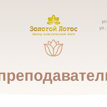
ул
ул.
преподавател