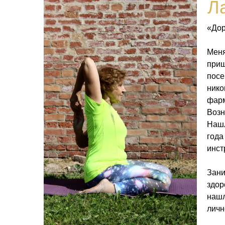
Л
«Дор
Меня
приш
посе
нико
фарм
Возн
Нашл
года
инст
Зани
здор
нашл
личн