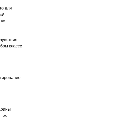
то для
 «я
ения
очувствия
юбом классе
ктирование
Марины
нь».