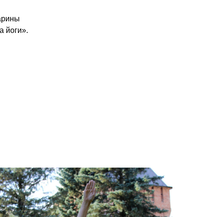
Марины
 йоги».