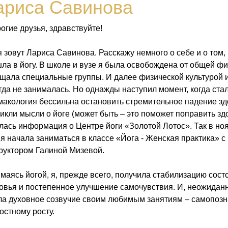
ариса Савинова
огие друзья, здравствуйте!
 зовут Лариса Савинова. Расскажу немного о себе и о том, 
ла в йогу. В школе и вузе я была освобождена от общей фи
щала специальные группы. И далее физической культурой 
гда не занималась. Но однажды наступил момент, когда стал
акология бессильна остановить стремительное падение зд
икли мысли о йоге (может быть – это поможет поправить здор
ась информация о Центре йоги «Золотой Лотос». Так в но
 я начала заниматься в классе «Йога - Женская практика» с
руктором Галиной Мизевой.
маясь йогой, я, прежде всего, получила стабилизацию сост
овья и постепенное улучшение самочувствия. И, неожиданн
а духовное созвучие своим любимым занятиям – самопоз
остному росту.