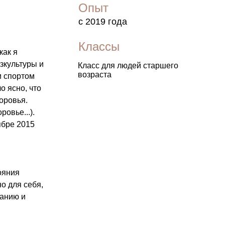
Опыт
с 2019 года
Классы
как я
зкультуры и
Класс для людей старшего
возраста
и спортом
о ясно, что
оровья.
овье...).
ябре 2015
ояния
о для себя,
нанию и