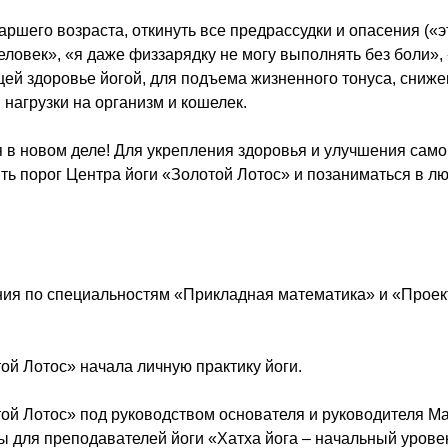
ршего возраста, откинуть все предрассудки и опасения («э
еловек», «я даже физзарядку не могу выполнять без боли»,
щей здоровье йогой, для подъема жизненного тонуса, сниж
нагрузки на организм и кошелек.
я в новом деле! Для укрепления здоровья и улучшения сам
ть порог Центра йоги «Золотой Лотос» и позаниматься в л
ния по специальностям «Прикладная математика» и «Прое
ой Лотос» начала личную практику йоги.
той Лотос» под руководством основателя и руководителя 
для преподавателей йоги «Хатха йога – начальный урове